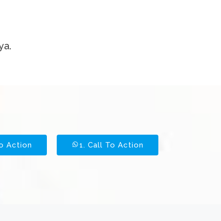
ya.
To Action
1. Call To Action