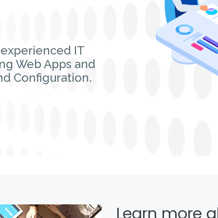
 experienced IT
ing Web Apps and
d Configuration.
Learn more a