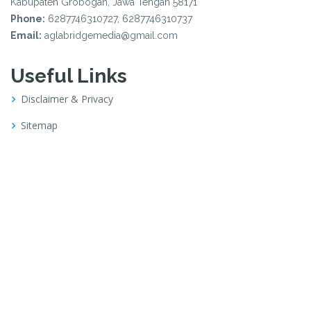
Kabupaten Grobogan, Jawa Tengah 58171
Phone:
6287746310727, 6287746310737
Email:
aglabridgemedia@gmail.com
Useful Links
Disclaimer & Privacy
Sitemap