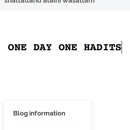
shallallahu alaihi wasallam
Blog information