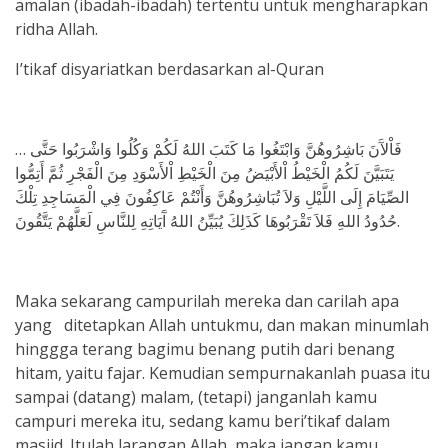
amalan (ibadah-ibadah) tertentu untuk mengharapkan
ridha Allah.
I’tikaf disyariatkan berdasarkan al-Quran
… فَاْلآَنَ بَاشِرُوهُنَّ وَابْتَغُوا مَا كَتَبَ اللهُ لَكُمْ وَكُلُوا وَاشْرَبُوا حَتَّى
يَتَبَيَّنَ لَكُمُ الْخَيْطُ اْلأَبْيَضُ مِنَ الْخَيْطِ اْلأَسْوَدِ مِنَ الْفَجْرِ ثُمَّ أَتِمُّوا
الصِّيَامَ إِلَى اللَّيْلِ وَلاَ تُبَاشِرُوهُنَّ وَأَنْتُمْ عَاكِفُونَ فِي الْمَسَاجِدِ تِلْكَ
حُدُودُ اللهِ فَلاَ تَقْرَبُوهَا كَذَلِكَ يُبَيِّنُ اللهُ آَيَاتِهِ لِلنَّاسِ لَعَلَّهُمْ يَتَّقُونَ.
Maka sekarang campurilah mereka dan carilah apa
yang ditetapkan Allah untukmu, dan makan minumlah
hinggga terang bagimu benang putih dari benang
hitam, yaitu fajar. Kemudian sempurnakanlah puasa itu
sampai (datang) malam, (tetapi) janganlah kamu
campuri mereka itu, sedang kamu beri’tikaf dalam
masjid. Itulah larangan Allah, maka jangan kamu