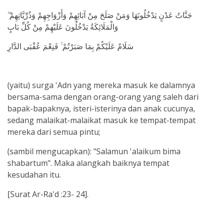
جَنَّاتُ عَدْنٍ يَدْخُلُونَهَا وَمَنْ صَلَحَ مِنْ آبَائِهِمْ وَأَزْوَاجِهِمْ وَذُرِّيَّاتِهِمْ ۖ
وَالْمَلَائِكَةُ يَدْخُلُونَ عَلَيْهِمْ مِنْ كُلِّ بَابٍ
سَلَامٌ عَلَيْكُمْ بِمَا صَبَرْتُمْ ۚ فَنِعْمَ عُقْبَى الدَّارِ
(yaitu) surga 'Adn yang mereka masuk ke dalamnya
bersama-sama dengan orang-orang yang saleh dari
bapak-bapaknya, isteri-isterinya dan anak cucunya,
sedang malaikat-malaikat masuk ke tempat-tempat
mereka dari semua pintu;
(sambil mengucapkan): "Salamun 'alaikum bima
shabartum". Maka alangkah baiknya tempat
kesudahan itu.
[Surat Ar-Ra'd :23- 24].