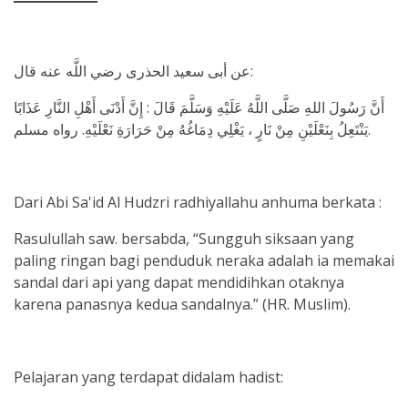
عن أبى سعيد الحذرى رضي اللَّه عنه قال:
أَنَّ رَسُولَ اللهِ صَلَّى اللَّهُ عَلَيْهِ وَسَلَّمَ قَالَ : إِنَّ أَدْنَى أَهْلِ النَّارِ عَذَابًا
يَنْتَعِلُ بِنَعْلَيْنِ مِنْ نَارٍ ، يَغْلِي دِمَاغُهُ مِنْ حَرَارَةِ نَعْلَيْهِ. رواه مسلم.
Dari Abi Sa'id Al Hudzri radhiyallahu anhuma berkata :
Rasulullah saw. bersabda, “Sungguh siksaan yang
paling ringan bagi penduduk neraka adalah ia memakai
sandal dari api yang dapat mendidihkan otaknya
karena panasnya kedua sandalnya.” (HR. Muslim).
Pelajaran yang terdapat didalam hadist: