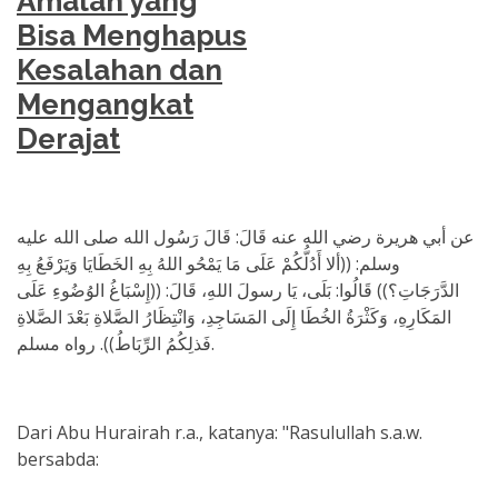
Amalan yang
Bisa Menghapus
Kesalahan dan
Mengangkat
Derajat
عن أبي هريرة رضي الله عنه قَالَ: قَالَ رَسُول الله صلى الله عليه
وسلم: ((ألا أَدُلُّكُمْ عَلَى مَا يَمْحُو اللهُ بِهِ الخَطَايَا وَيَرْفَعُ بِهِ
الدَّرَجَاتِ؟)) قَالُوا: بَلَى، يَا رسولَ اللهِ، قَالَ: ((إِسْبَاغُ الوُضُوءِ عَلَى
المَكَارِهِ، وَكَثْرَةُ الخُطَا إِلَى المَسَاجِدِ، وَانْتِظَارُ الصَّلاةِ بَعْدَ الصَّلاةِ
فَذلِكُمُ الرِّبَاطُ)). رواه مسلم.
Dari Abu Hurairah r.a., katanya: "Rasulullah s.a.w.
bersabda: